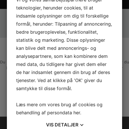
Læs mere om Sky-Drone
teknologier, herunder cookies, til at
indsamle oplysninger om dig til forskellige
formål, herunder: Tilpasning af annoncering,
bedre brugeroplevelse, funktionalitet,
statistik og marketing. Disse oplysninger
KONTAKT OS
kan blive delt med annoncerings- og
analysepartnere, som kan kombinere dem
Du kan altid komme i direkte kontakt med os via telefon, eller du
med data, du tidligere har givet dem eller
kan skrive til os via email, hvis du har nogle spørgsmål eller
de har indsamlet gennem din brug af deres
ønsker et uforpligtende tilbud.
tjenester. Ved at klikke på 'OK' giver du
Se vores fulde kontaktliste her
samtykke til disse formål.
Læs mere om vores brug af cookies og
Send din besked
behandling af persondata
her
.
VIS
DETALJER