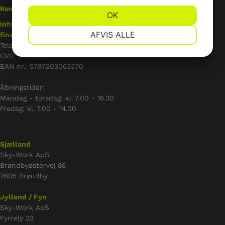
Kontakt os
JA
NEJ
OK
JA
NEJ
info@skywork.dk
(generelle forespørgsler)
NØDVENDIGE
PRÆFERENCER
AFVIS ALLE
finans@skywork.dk
(bogholderiet)
Telefon:
91 91 91 58
JA
NEJ
JA
NEJ
CVR: 37512931
MARKETING
STATISTIK
EAN nr.: 5797203063370
Åbningstider:
Mandag - torsdag: kl. 7.00 - 16.30
Fredag: kl. 7.00 - 14.00
Sjælland
Sky-Work ApS
Brøndbyøstervej 86
2605 Brøndby
Jylland / Fyn
Sky-Work ApS
Fyrrely 23