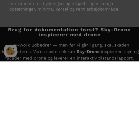
er skånsom for bygningen og miljøet: ingen tunge
opsætninger, minimal kørsel og rent arbejdsområde.
Brug for dokumentation først? Sky-Drone
inspicerer med drone
Sky-Work udbedrer — men før vi går i gang, skal skaden
dokumenteres. Vores søsterselskab
Sky-Drone
inspicerer tage og
facader med drone og leverer en interaktiv tilstandsrapport.
Samme organisation, ét kontaktpunkt.
Beregn inspektionspris
Læs mere om Sky-Drone
KONTAKT OS