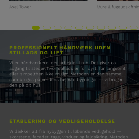
Axel Tower
Mure & fugeudskiftni
PROFESSIONELT HÅNDVÆRK UDEN
STILLADS OG LIFT
Vi er håndværkere, der arbejder i reb. Det giver os
adgang til steder, hvor stillads er for dyrt, for langsomt
eller simpelthen ikke muligt. Metoden er den samme,
som bruges på verdens højeste bygninger — vi bruger
den på dit hus.
ETABLERING OG VEDLIGEHOLDELSE
Vi dækker alt fra nybyggeri til løbende vedligehold —
skorstene, facader, tage, vinduer og faldsikring. Metoden