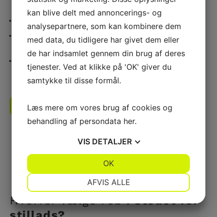
facade-/algerens, taggennemgang
kan blive delt med annoncerings- og
Facadearbejde
:
reparation, maling og montage.
analysepartnere, som kan kombinere dem
Tagarbejde
:
tagsten, kvisttage, skotrender,
med data, du tidligere har givet dem eller
tagrender/bladfang, tagpap.
de har indsamlet gennem din brug af deres
Faldsikring
:
permanente løsninger (tagtrin, ankerpunkt,
tjenester. Ved at klikke på 'OK' giver du
livline, gangbro) + service.
samtykke til disse formål.
Få hjælp nu
Læs mere om vores brug af cookies og
behandling af persondata
her
.
VIS
DETALJER
JA
NEJ
OK
JA
NEJ
NØDVENDIGE
PRÆFERENCER
AFVIS ALLE
JA
NEJ
JA
NEJ
Hvorfor vælge reb
i stedet for
stillads?
MARKETING
STATISTIK