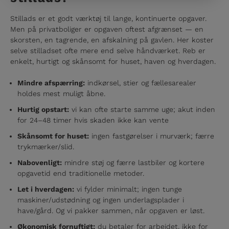
Stillads er et godt værktøj til lange, kontinuerte opgaver.
Men på privatboliger er opgaven oftest afgrænset — en
skorsten, en tagrende, en afskalning på gavlen. Her koster
selve stilladset ofte mere end selve håndværket. Reb er
enkelt, hurtigt og skånsomt for huset, haven og hverdagen.
Mindre afspærring:
indkørsel, stier og fællesarealer
holdes mest muligt åbne.
Hurtig opstart:
vi kan ofte starte samme uge; akut inden
for 24–48 timer hvis skaden ikke kan vente
Skånsomt for huset:
ingen fastgørelser i murværk; færre
trykmærker/slid.
Nabovenligt:
mindre støj og færre lastbiler og kortere
opgavetid end traditionelle metoder.
Let i hverdagen:
vi fylder minimalt; ingen tunge
maskiner/udstødning og ingen underlagsplader i
have/gård. Og vi pakker sammen, når opgaven er løst.
Økonomisk fornuftigt:
du betaler for arbejdet, ikke for