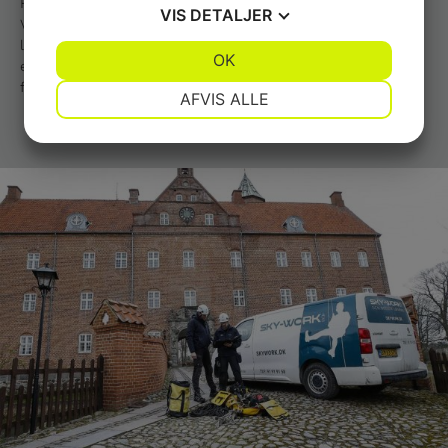
Hele værdikæden under ét ansvar.
VIS
DETALJER
Vi projekterer det, vi selv udfører. Det giver én ansvarlig
leverandør fra rådgivning til aflevering — og en metode der
JA
NEJ
OK
JA
NEJ
er testet i praksis, af os selv. Rope access er et felt de
fleste rådgivere undgår. Vi tager ansvar for det præcist dér.
NØDVENDIGE
PRÆFERENCER
AFVIS ALLE
JA
NEJ
JA
NEJ
MARKETING
STATISTIK