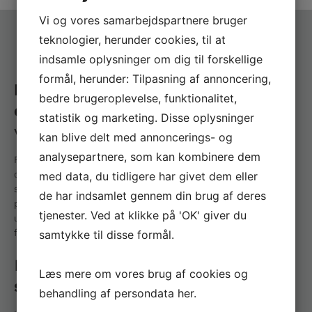
Vi og vores samarbejdspartnere bruger
teknologier, herunder cookies, til at
indsamle oplysninger om dig til forskellige
formål, herunder: Tilpasning af annoncering,
Rammeaftaler på
bedre brugeroplevelse, funktionalitet,
erhvervsklatring og
løbende
statistik og marketing. Disse oplysninger
vedligehold
kan blive delt med annoncerings- og
analysepartnere, som kan kombinere dem
For ejendomme eller porteføljer med tilbagevendende
opgaver indgår vi gerne
rammeaftaler
eller faste
med data, du tidligere har givet dem eller
serviceaftaler. Det giver forudsigelige priser, kort responstid
de har indsamlet gennem din brug af deres
på akutsager og én kontakt på tværs af hele porteføljen —
tjenester. Ved at klikke på 'OK' giver du
uanset om opgaven er en enkelt skorsten eller en årlig
facadeinspektion.
samtykke til disse formål.
Rope access
som
Læs mere om vores brug af cookies og
standardmetode
behandling af persondata
her
.