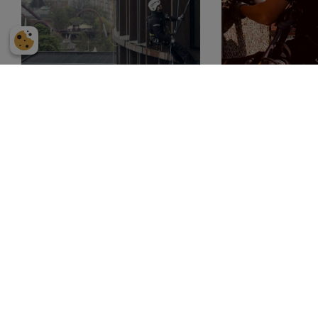
Axel Tower
Mure & fugeudskiftni
PROFESSIONELT HÅNDVÆRK UDEN
STILLADS OG LIFT
Vi anvender rope access som primær adgangsmetode og
undgår derved stillads, lift og kran. Det giver lavere
driftsforstyrrelse, hurtigere mobilisering og fuld
dokumentation på alle opgaver.