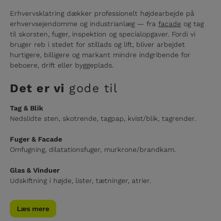
Erhvervsklatring dækker professionelt højdearbejde på
erhvervsejendomme og industrianlæg — fra
facade
og tag
til skorsten, fuger, inspektion og specialopgaver. Fordi vi
bruger reb i stedet for stillads og lift, bliver arbejdet
hurtigere, billigere og markant mindre indgribende for
beboere, drift eller byggeplads.
Det er vi
gode
til
Tag & Blik
Nedslidte sten, skotrende, tagpap, kvist/blik, tagrender.
Fuger & Facade
Omfugning, dilatationsfuger, murkrone/brandkam.
Glas & Vinduer
Udskiftning i højde, lister, tætninger, atrier.
Læs mere